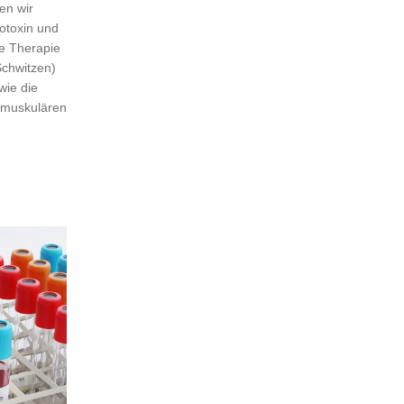
en wir
otoxin und
ie Therapie
chwitzen)
wie die
 muskulären