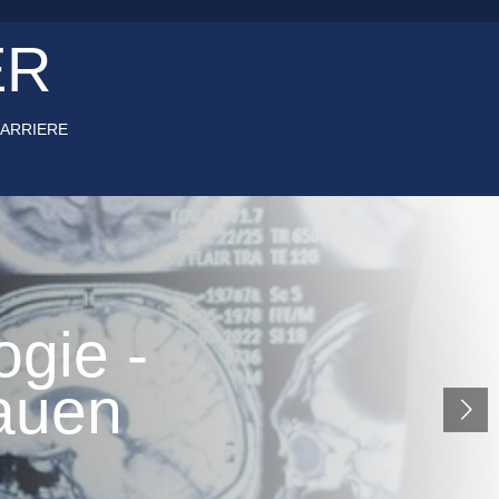
ER
ARRIERE
ogie -
auen