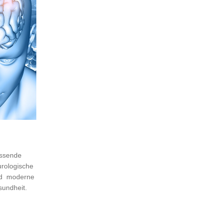
assende
urologische
nd moderne
sundheit.