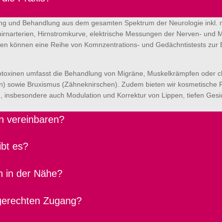
atung und Behandlung aus dem gesamten Spektrum der Neurologie inkl.
ehirnarterien, Hirnstromkurve, elektrische Messungen der Nerven- und
en können eine Reihe von Komnzentrations- und Gedächntistests zur E
rotoxinen umfasst die Behandlung von Migräne, Muskelkrämpfen oder 
en) sowie Bruxismus (Zähneknirschen). Zudem bieten wir kosmetische F
, insbesondere auch Modulation und Korrektur von Lippen, tiefen Gesi
n vereinbaren?
ibt es?
n in der Nähe?
ngerechten Zugang?