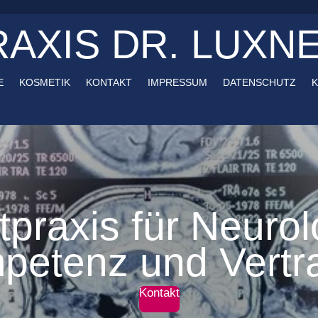
RAXIS DR. LUXN
E
KOSMETIK
KONTAKT
IMPRESSUM
DATENSCHUTZ
K
tpraxis für Neurol
petenz und Vertr
Kontakt