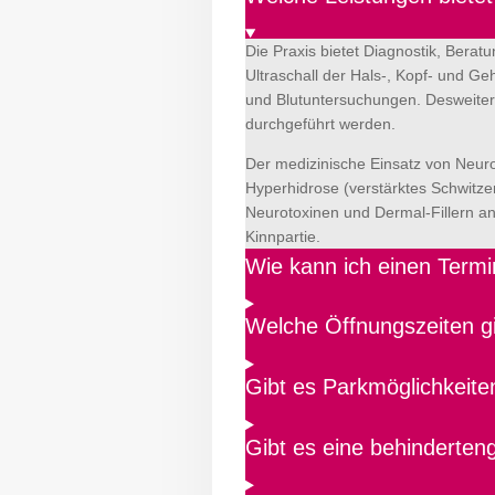
Die Praxis bietet Diagnostik, Ber
Ultraschall der Hals-, Kopf- und G
und Blutuntersuchungen. Desweiter
durchgeführt werden.
Der medizinische Einsatz von Neu
Hyperhidrose (verstärktes Schwitz
Neurotoxinen und Dermal-Fillern an
Kinnpartie.
Wie kann ich einen Termi
Welche Öffnungszeiten g
Gibt es Parkmöglichkeite
Gibt es eine behinderte