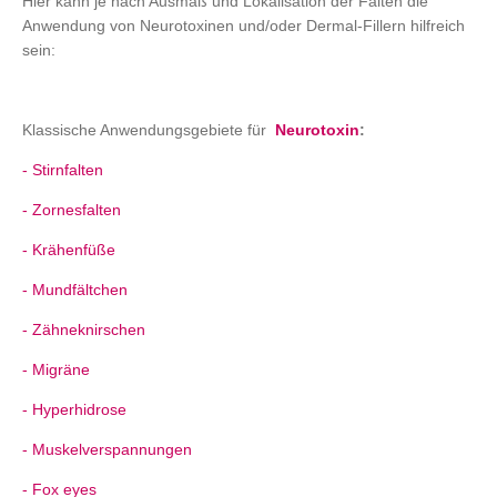
Hier kann je nach Ausmaß und Lokalisation der Falten die
Anwendung von Neurotoxinen und/oder Dermal-Fillern hilfreich
sein:
Klassische Anwendungsgebiete für
Neuro
toxin
:
- Stirnfalten
- Zornesfalten
- Krähenfüße
- Mundfältchen
- Zähneknirschen
- Migräne
- Hyperhidrose
- Muskelverspannungen
- Fox eyes